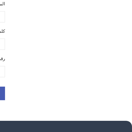
الب
كلم
رقم
ive: